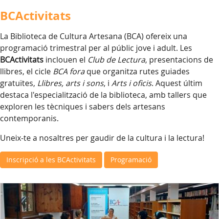
BCActivitats
La Biblioteca de Cultura Artesana (BCA) ofereix una
programació trimestral per al públic jove i adult. Les
BCActivitats
inclouen el
Club de Lectura
, presentacions de
llibres, el cicle
BCA fora
que organitza rutes guiades
gratuïtes,
Llibres, arts i sons
, i
Arts i oficis
. Aquest últim
destaca l'especialització de la biblioteca, amb tallers que
exploren les tècniques i sabers dels artesans
contemporanis.
Uneix-te a nosaltres per gaudir de la cultura i la lectura!
Inscripció a les BCActivitats
Programació