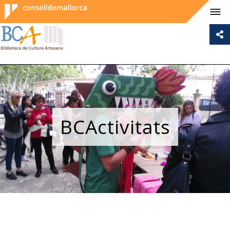
Consell de
Mallorca
BCActivitats