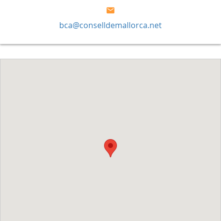
bca@conselldemallorca.net